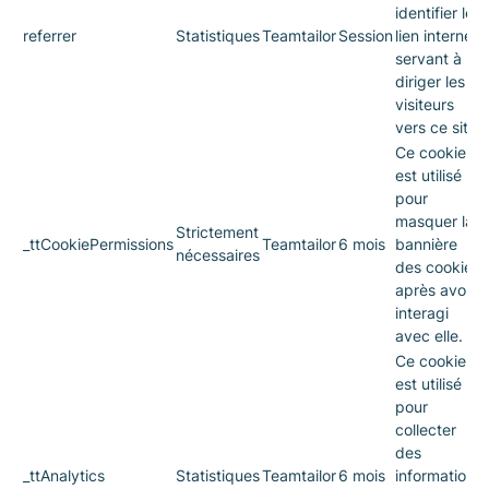
identifier le
referrer
Statistiques
Teamtailor
Session
lien internet
servant à
diriger les
visiteurs
vers ce site.
Ce cookie
est utilisé
pour
masquer la
Strictement
_ttCookiePermissions
Teamtailor
6 mois
bannière
nécessaires
des cookies
après avoir
interagi
avec elle.
Ce cookie
est utilisé
pour
collecter
des
_ttAnalytics
Statistiques
Teamtailor
6 mois
informations