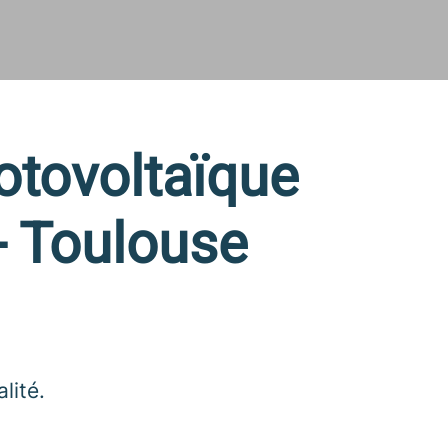
tovoltaïque
- Toulouse
lité.